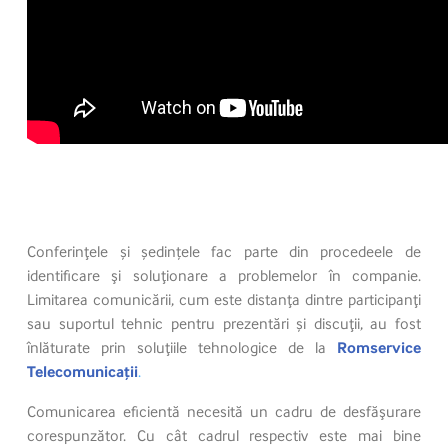
Conferinţele și ședințele fac parte din procedeele de
identificare şi soluţionare a problemelor în companie.
Limitarea comunicării, cum este distanţa dintre participanţi
sau suportul tehnic pentru prezentări și discuţii, au fost
înlăturate prin soluţiile tehnologice de la
Romservice
Telecomunicații
.
Comunicarea eficientă necesită un cadru de desfăşurare
corespunzător. Cu cât cadrul respectiv este mai bine