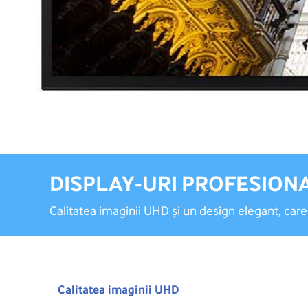
DISPLAY-URI PROFESION
Calitatea imaginii UHD și un design elegant, care
Calitatea imaginii UHD