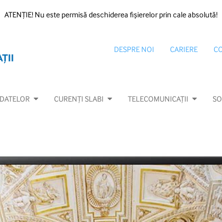
ATENȚIE! Nu este permisă deschiderea fișierelor prin cale absolută!
DESPRE NOI
CARIERE
C
 DATELOR
CURENȚI SLABI
TELECOMUNICAȚII
SO